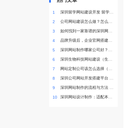
热门文章
1
深圳留学网站建设开发 留学网
站怎么设计
2
公司网站建设怎么做？怎么选
择一个好的网站建设公司？
3
如何找到一家靠谱的深圳网站
建设公司？
4
品牌升级后，企业官网搭建如
何同步完成视觉迭代？
5
深圳网站制作哪家公司好？怎
么判断靠不靠谱？
6
深圳生物科技网站建设（生物
网站制作公司）
7
网站定制公司该怎么选择（网
站定制公司报价）
8
深圳公司网站开发搭建平台 公
司网站怎么搭建
9
深圳网站制作的流程与方法 网
站建设收费明细
10
深圳网站设计制作：适配本地
企业的4大实用方案