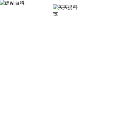
首页
深圳
建站百科
让买买提科技带你了解更多建站知