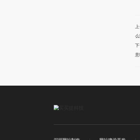
上
么
下
意