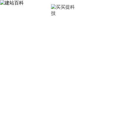
首页
深圳
建站百科
让买买提科技带你了解更多建站知