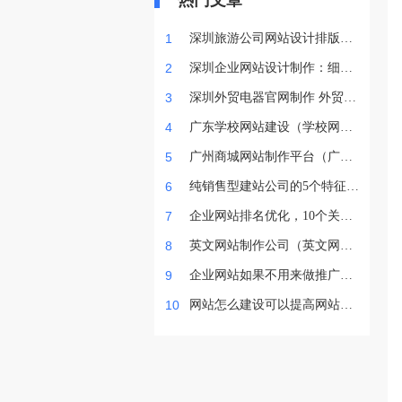
热门文章
1
深圳旅游公司网站设计排版方
法
2
深圳企业网站设计制作：细节
决定品牌官网质感
3
深圳外贸电器官网制作 外贸电
器品牌网站开发
4
广东学校网站建设（学校网站
开发定制流程）
5
广州商城网站制作平台（广州
商城网站建设机构）
6
纯销售型建站公司的5个特征：
接单前过度热情，接单后失联
7
企业网站排名优化，10个关键
拖沓
知识点
8
英文网站制作公司（英文网站
建设注意事项）
9
企业网站如果不用来做推广会
有什么影响吗？
10
网站怎么建设可以提高网站产
品转化率？