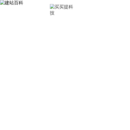
首页
深圳
建站百科
让买买提科技带你了解更多建站知