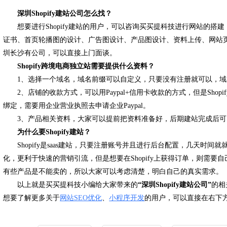
深圳Shopify建站公司怎么找？
想要进行Shopify建站的用户，可以咨询买买提科技进行网站的搭
证书、首页轮播图的设计、广告图设计、产品图设计、资料上传、网站
圳长沙有公司，可以直接上门面谈。
Shopify跨境电商独立站需要提供什么资料？
1、选择一个域名，域名前缀可以自定义，只要没有注册就可以，域名的后缀
2、店铺的收款方式，可以用Paypal+信用卡收款的方式，但是Shopify
绑定，需要用企业营业执照去申请企业Paypal。
3、产品相关资料，大家可以提前把资料准备好，后期建站完成后
为什么要Shopify建站？
Shopify是saas建站，只要注册账号并且进行后台配置，几天时
化，更利于快速的营销引流，但是想要在Shopify上获得订单，则需要自己
有些产品是不能卖的，所以大家可以考虑清楚，明白自己的真实需求。
以上就是买买提科技小编给大家带来的
“深圳Shopify建站公司”
的相
想要了解更多关于
网站SEO优化
、
小程序开发
的用户，可以直接在右下