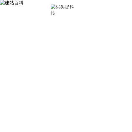
首页
深圳
建站百科
让买买提科技带你了解更多建站知