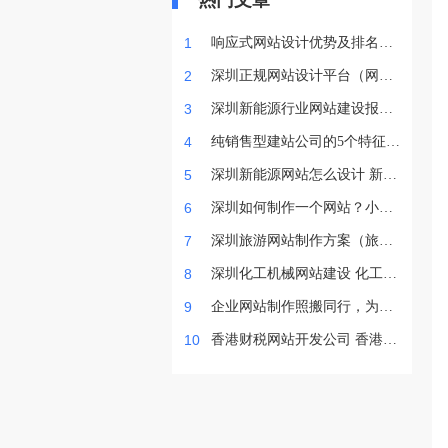
热门文章
1
响应式网站设计优势及排名优
化好处｜买买提科技
2
深圳正规网站设计平台（网站
设计模版价格）
3
深圳新能源行业网站建设报价
新能源网站建设规划
4
纯销售型建站公司的5个特征：
接单前过度热情，接单后失联
5
深圳新能源网站怎么设计 新能
拖沓
源网站设计方案
6
深圳如何制作一个网站？小企
业要做网站吗？
7
深圳旅游网站制作方案（旅游
网站如何建设）
8
深圳化工机械网站建设 化工机
械行业要做网站吗
9
企业网站制作照搬同行，为什
么最终效果反而不好？
10
香港财税网站开发公司 香港财
税网站设计方案