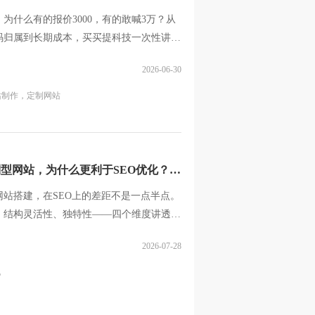
为什么有的报价3000，有的敢喊3万？从
码归属到长期成本，买买提科技一次性讲透
。
2026-06-30
站制作，
定制网站
型网站，为什么更利于SEO优化？|
站搭建，在SEO上的差距不是一点半点。
、结构灵活性、独特性——四个维度讲透为
于搜...
2026-07-28
化