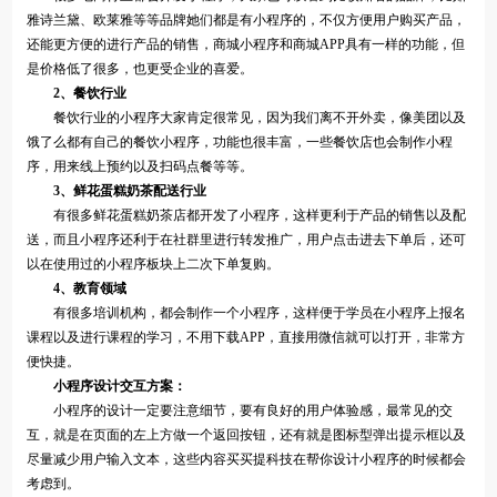
雅诗兰黛、欧莱雅等等品牌她们都是有小程序的，不仅方便用户购买产品，
还能更方便的进行产品的销售，商城小程序和商城APP具有一样的功能，但
是价格低了很多，也更受企业的喜爱。
2、餐饮行业
餐饮行业的小程序大家肯定很常见，因为我们离不开外卖，像美团以及
饿了么都有自己的餐饮小程序，功能也很丰富，一些餐饮店也会制作小程
序，用来线上预约以及扫码点餐等等。
3、鲜花蛋糕奶茶配送行业
有很多鲜花蛋糕奶茶店都开发了小程序，这样更利于产品的销售以及配
送，而且小程序还利于在社群里进行转发推广，用户点击进去下单后，还可
以在使用过的小程序板块上二次下单复购。
4、教育领域
有很多培训机构，都会制作一个小程序，这样便于学员在小程序上报名
课程以及进行课程的学习，不用下载APP，直接用微信就可以打开，非常方
便快捷。
小程序设计交互方案：
小程序的设计一定要注意细节，要有良好的用户体验感，最常见的交
互，就是在页面的左上方做一个返回按钮，还有就是图标型弹出提示框以及
尽量减少用户输入文本，这些内容买买提科技在帮你设计小程序的时候都会
考虑到。